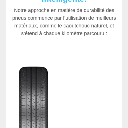
Notre approche en matière de durabilité des
pneus commence par l’utilisation de meilleurs
matériaux, comme le caoutchouc naturel, et
s’étend à chaque kilomètre parcouru :
Émissions de
Faible
CO2
résistance
Éthique Un
Durabilité
Des méthodes
Une faible
approvisionnem
Une bande de
de production
résistance au
roulement
éthique en
plus propres qui
roulement qui permet
ressources naturelles
durable